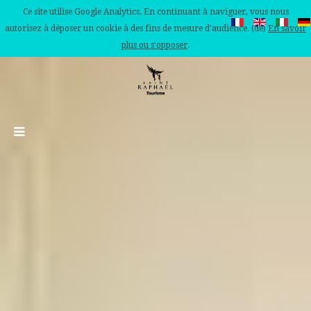
Ce site utilise Google Analytics. En continuant à naviguer, vous nous
autorisez à déposer un cookie à des fins de mesure d'audience. (de)
En savoir
plus ou s'opposer
.