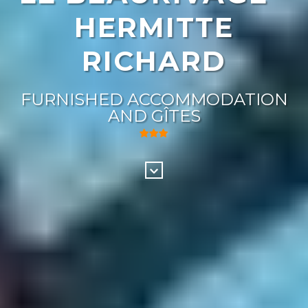
HERMITTE
RICHARD
FURNISHED ACCOMMODATION
AND GÎTES