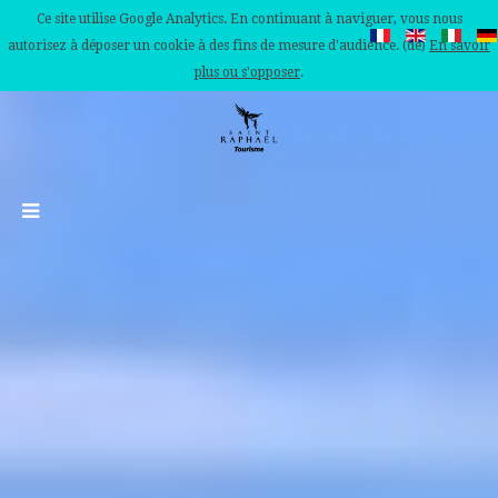
Ce site utilise Google Analytics. En continuant à naviguer, vous nous
autorisez à déposer un cookie à des fins de mesure d'audience. (de)
En savoir
plus ou s'opposer
.