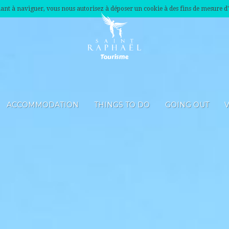
nuant à naviguer, vous nous autorisez à déposer un cookie à des fins de mesure d
ACCOMMODATION
THINGS TO DO
GOING OUT
V