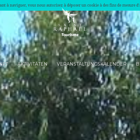
nuant à naviguer, vous nous autorisez à déposer un cookie à des fins de mesure d
NFT
AKTIVITÄTEN
VERANSTALTUNGSKALENDER
B