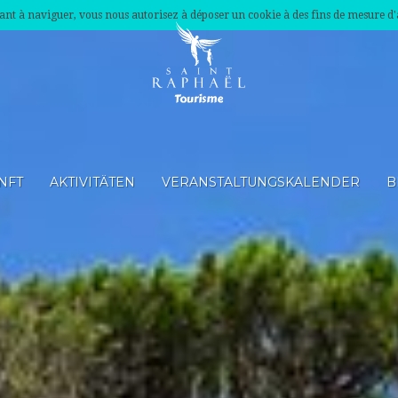
nuant à naviguer, vous nous autorisez à déposer un cookie à des fins de mesure d
NFT
AKTIVITÄTEN
VERANSTALTUNGSKALENDER
B