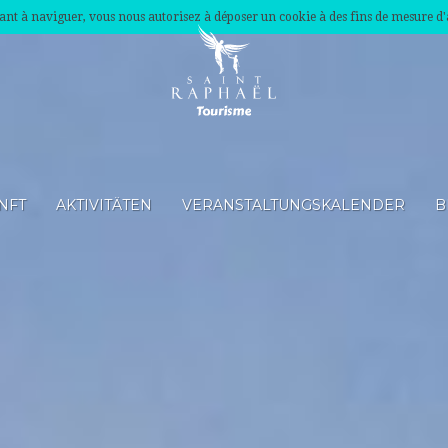
nuant à naviguer, vous nous autorisez à déposer un cookie à des fins de mesure d
NFT
AKTIVITÄTEN
VERANSTALTUNGSKALENDER
B