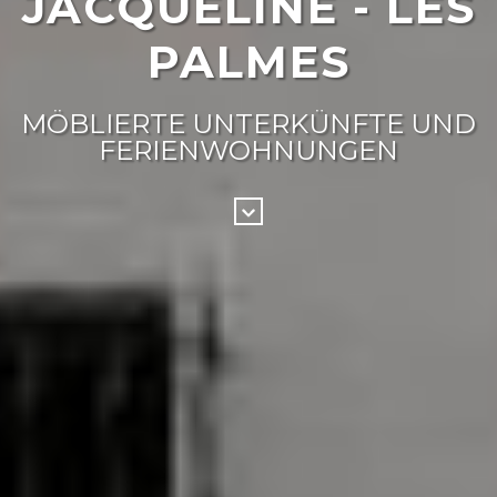
JACQUELINE - LES
PALMES
MÖBLIERTE UNTERKÜNFTE UND
FERIENWOHNUNGEN