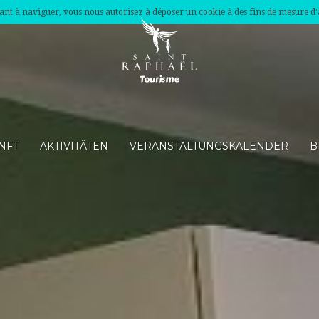
nuant à naviguer, vous nous autorisez à déposer un cookie à des fins de mesure d
NFT
AKTIVITÄTEN
VERANSTALTUNGSKALENDER
B