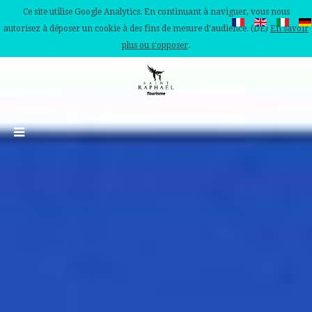
Ce site utilise Google Analytics. En continuant à naviguer, vous nous
autorisez à déposer un cookie à des fins de mesure d'audience. (DE)
En savoir
plus ou s'opposer
.