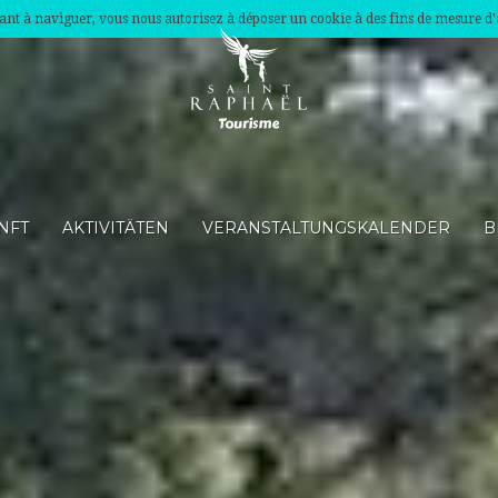
nuant à naviguer, vous nous autorisez à déposer un cookie à des fins de mesure d
NFT
AKTIVITÄTEN
VERANSTALTUNGSKALENDER
B