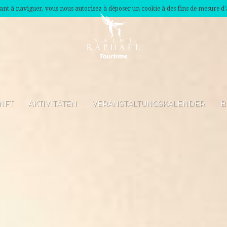
nuant à naviguer, vous nous autorisez à déposer un cookie à des fins de mesure d
NFT
AKTIVITÄTEN
VERANSTALTUNGSKALENDER
B