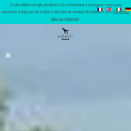
Ce site utilise Google Analytics. En continuant à naviguer, vous nous
autorisez à déposer un cookie à des fins de mesure d'audience. (DE)
En savoir
plus ou s'opposer
.