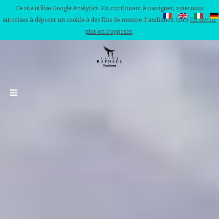
Ce site utilise Google Analytics. En continuant à naviguer, vous nous
autorisez à déposer un cookie à des fins de mesure d'audience. (DE)
En savoir
plus ou s'opposer
.