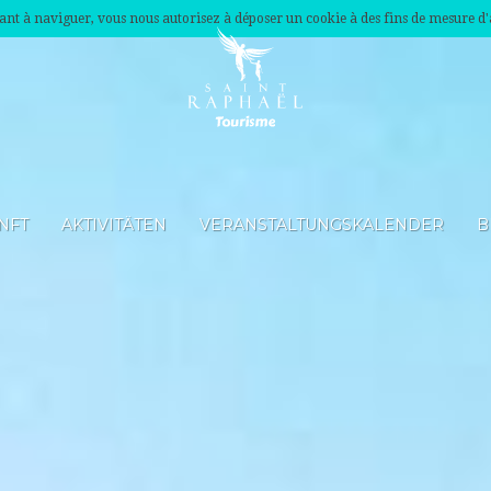
nuant à naviguer, vous nous autorisez à déposer un cookie à des fins de mesure d
NFT
AKTIVITÄTEN
VERANSTALTUNGSKALENDER
B