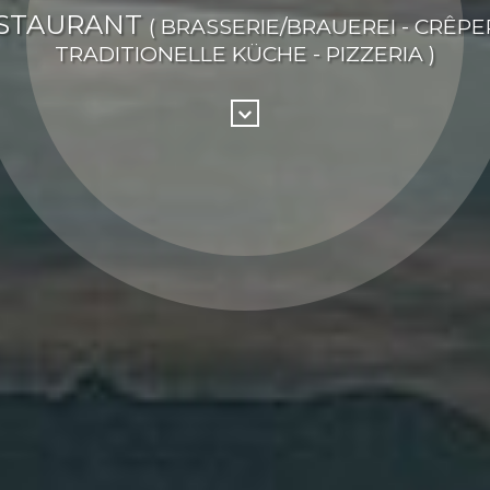
STAURANT
( BRASSERIE/BRAUEREI - CRÊPER
TRADITIONELLE KÜCHE - PIZZERIA )