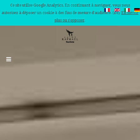
Ce site utilise Google Analytics. En continuant à naviguer, vous nous
autorisez à déposer un cookie à des fins de mesure d'audience. (DE)
En savoir
plus ou s'opposer
.