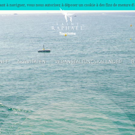
nuant à naviguer, vous nous autorisez à déposer un cookie à des fins de mesure d
NFT
AKTIVITÄTEN
VERANSTALTUNGSKALENDER
B