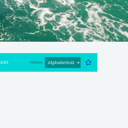
icht
Tried by :