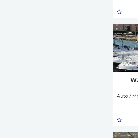
W
Auto / Mo