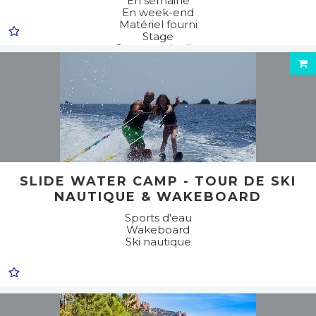
En semaine
En week-end
Matériel fourni
Stage
Cours particulier
Stage d'initiation
Stage de perfectionnement
Atelier / Initiation / Découverte
Sports d'eau
Wakeboard
Ski nautique
Engins tractés
SLIDE WATER CAMP - TOUR DE SKI
NAUTIQUE & WAKEBOARD
Sports d'eau
Wakeboard
Ski nautique