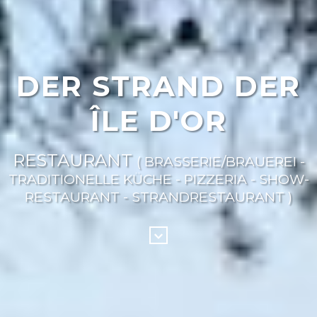
DER STRAND DER
ÎLE D'OR
RESTAURANT
( BRASSERIE/BRAUEREI -
TRADITIONELLE KÜCHE - PIZZERIA - SHOW-
RESTAURANT - STRANDRESTAURANT )